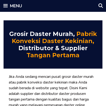
Skip
MENU
to
content
Grosir Daster Murah,
Pabrik
Konveksi Daster Kekinian,
Distributor & Supplier
Tangan Pertama
Jika Anda sedang mencari pusat grosir daster murah
atau pabrik konveksi daster kekinian maka Anda
sudah berada di website yang tepat. Disini Kami
adalah supplier dan distributor daster produsen
tangan pertama dengan kualitas bagus dan harga
murah yang melayani pemesanan daster online